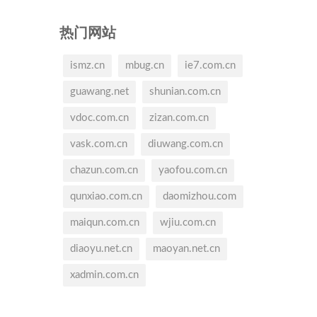
热门网站
ismz.cn
mbug.cn
ie7.com.cn
guawang.net
shunian.com.cn
vdoc.com.cn
zizan.com.cn
vask.com.cn
diuwang.com.cn
chazun.com.cn
yaofou.com.cn
qunxiao.com.cn
daomizhou.com
maiqun.com.cn
wjiu.com.cn
diaoyu.net.cn
maoyan.net.cn
xadmin.com.cn