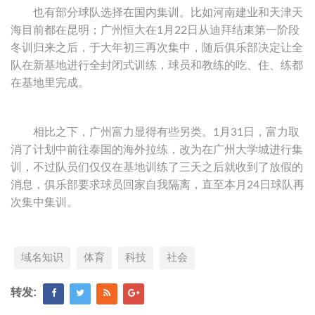
也有部分球队选择在国内集训。比如河南建业和天津天
海目前都在昆明；广州恒大在1月22日从迪拜结束第一阶段
冬训归来之后，于大年初三再次集中，随后俱乐部决定让全
队在新基地进行全封闭式训练，球员和教练的吃、住、练都
在基地里完成。
相比之下，广州富力显得有些另类。1月31日，富力取
消了计划中前往泰国的海外拉练，改为在广州大学城进行集
训，不过队员们仅仅在基地训练了三天之后就收到了放假的
消息，俱乐部要求球员回家自我隔离，直至本月24日球队再
次集中集训。
域名知识
体育
科技
社会
转发: