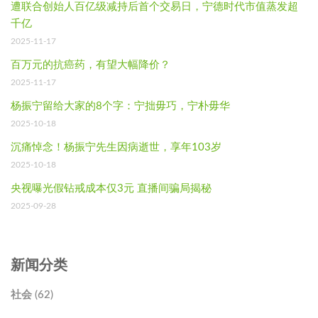
遭联合创始人百亿级减持后首个交易日，宁德时代市值蒸发超
千亿
2025-11-17
百万元的抗癌药，有望大幅降价？
2025-11-17
杨振宁留给大家的8个字：宁拙毋巧，宁朴毋华
2025-10-18
沉痛悼念！杨振宁先生因病逝世，享年103岁
2025-10-18
央视曝光假钻戒成本仅3元 直播间骗局揭秘
2025-09-28
新闻分类
社会 (62)