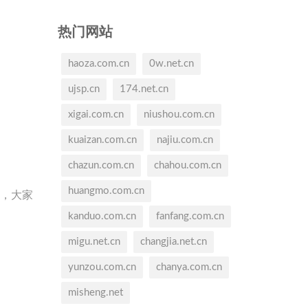
热门网站
haoza.com.cn
0w.net.cn
ujsp.cn
174.net.cn
xigai.com.cn
niushou.com.cn
kuaizan.com.cn
najiu.com.cn
chazun.com.cn
chahou.com.cn
huangmo.com.cn
天，大家
kanduo.com.cn
fanfang.com.cn
migu.net.cn
changjia.net.cn
。
yunzou.com.cn
chanya.com.cn
misheng.net