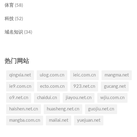
体育 (58)
科技 (52)
域名知识 (34)
热门网站
qingxia.net
ulog.com.cn
ieic.com.cn
mangma.net
ie9.com.cn
ecto.com.cn
923.net.cn
gucang.net
o9.net.cn
chaidui.cn
jiayou.net.cn
wjiu.com.cn
haishen.net.cn
huasheng.net.cn
guojiu.net.cn
mangba.com.cn
mailai.net
yuejuan.net