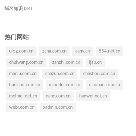
域名知识 (34)
热门网站
ulog.com.cn
zcha.com.cn
aany.cn
854.net.cn
chuiwang.com.cn
zanzhi.com.cn
ijsp.cn
maniu.com.cn
chazun.com.cn
chashou.com.cn
hunxiao.com.cn
miaodui.com.cn
diaopan.com.cn
meimei.net.cn
eabc.com.cn
hanwei.net.cn
webr.com.cn
xadmin.com.cn